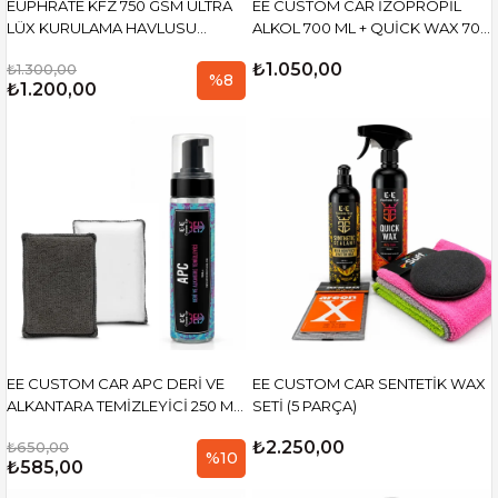
EUPHRATE KFZ 750 GSM ULTRA
EE CUSTOM CAR İZOPROPİL
LÜX KURULAMA HAVLUSU
ALKOL 700 ML + QUİCK WAX 700
(75X55) & KÖPÜK YAPICI POMPA
ML + MİKROFİBER BEZ (HEDİYE)
₺1.050,00
₺1.300,00
%8
₺1.200,00
EE CUSTOM CAR APC DERİ VE
EE CUSTOM CAR SENTETİK WAX
ALKANTARA TEMİZLEYİCİ 250 ML
SETİ (5 PARÇA)
+ SUPERCLEAN SCRUP PAD
₺2.250,00
₺650,00
(PLASTİK VE DERİ TEMİZLİK PEDİ)
%10
₺585,00