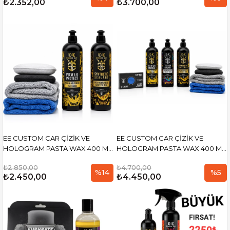
₺2.352,00
₺3.700,00
PED VE 2 ADET MİKROFİBER BEZ
İLE)
EE CUSTOM CAR ÇİZİK VE
EE CUSTOM CAR ÇİZİK VE
HOLOGRAM PASTA WAX 400 ML
HOLOGRAM PASTA WAX 400 ML
VE BOYA KORUYUCU SENTETİK
, BOYA KORUYUCU TEFLON
₺2.850,00
₺4.700,00
WAX 400 ML (2 ADET PED VE 2
WAX 400 ML , SENTETİK WAX
%14
%5
₺2.450,00
₺4.450,00
ADET MİKROFİBER BEZ İLE)
400 ML, CLAY BAR 200 GR