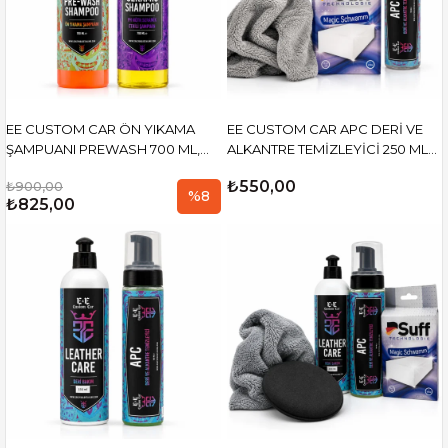
EE CUSTOM CAR ÖN YIKAMA
EE CUSTOM CAR APC DERİ VE
ŞAMPUANI PREWASH 700 ML,
ALKANTRE TEMİZLEYİCİ 250 ML
PH NÖTR SERAMİK ETKİLİ
+SUFF SİHİRLİ SÜNGER
₺550,00
₺900,00
ŞAMPUAN 700 ML
+MİKROFİBER BEZ
%8
₺825,00