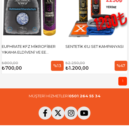
EUPHRATE KFZ MİKROFİBER
SENTETİK 6'LI SET KAMPANYASI
YIKAMA ELDİVENİ VE EE
CUSTOM CAR SERAMİK
₺800,00
₺2.250,00
ŞAMPUAN 700 ML
%13
%47
₺700,00
₺1.200,00
1
MÜŞTERİ HİZMETLERİ
0501 264 55 34