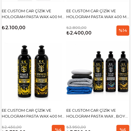
EE CUSTOM CAR ÇİZİK VE
EE CUSTOM CAR ÇİZİK VE
HOLOGRAM PASTA WAX 400 ML
HOLOGRAM PASTA WAX 400 ML
VE BOYA KORUYUCU TEFLON
VE BOYA KORUYUCU TEFLON
₺2.100,00
₺2.800,00
WAX 400 ML
WAX 400 ML (2 ADET PED VE 2
%14
₺2.400,00
ADET MİKROFİBER BEZ İLE)
EE CUSTOM CAR ÇİZİK VE
EE CUSTOM CAR ÇİZİK VE
HOLOGRAM PASTA WAX 400 ML
HOLOGRAM PASTA WAX , BOYA
VE BOYA KORUYUCU SENTETİK
KORUYUCU TEFLON WAX ,
₺2.450,00
₺3.950,00
WAX 400 ML
SENTETİK WAX 400 ML (2 ADET
%4
%6