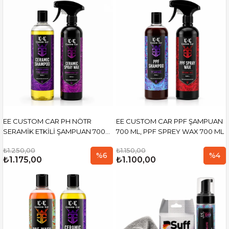
EE CUSTOM CAR PH NÖTR
EE CUSTOM CAR PPF ŞAMPUAN
SERAMİK ETKİLİ ŞAMPUAN 700
700 ML, PPF SPREY WAX 700 ML
ML, SERAMİK SPREY WAX 700
₺1.250,00
₺1.150,00
ML
%6
%4
₺1.175,00
₺1.100,00