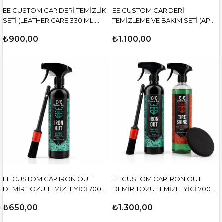
EE CUSTOM CAR DERİ TEMİZLİK
EE CUSTOM CAR DERİ
SETİ (LEATHER CARE 330 ML,
TEMİZLEME VE BAKIM SETİ (APC
APC DERİ VE ALCANTRE
VE LEATHER CARE, SUFF SİHİRLİ
₺900,00
₺1.100,00
TEMİZLEYİCİ 250 ML)
SÜNGER, MİKROFİBER BEZ, PED)
EE CUSTOM CAR IRON OUT
EE CUSTOM CAR IRON OUT
DEMİR TOZU TEMİZLEYİCİ 700
DEMİR TOZU TEMİZLEYİCİ 700
ML +DETAY FIRÇASI
ML, TİRE SHİNE LASTİK PARLATICI
₺650,00
₺1.300,00
700 ML +DETAY FIRÇASI +PED