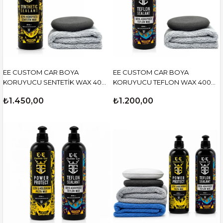
EE CUSTOM CAR BOYA
EE CUSTOM CAR BOYA
KORUYUCU SENTETİK WAX 400
KORUYUCU TEFLON WAX 400
ML (MİKROFİBER BEZ VE
ML (MİKROFİBER BEZ VE PED
₺1.450,00
₺1.200,00
UYGULAMA PEDİ İLE)
İLE)