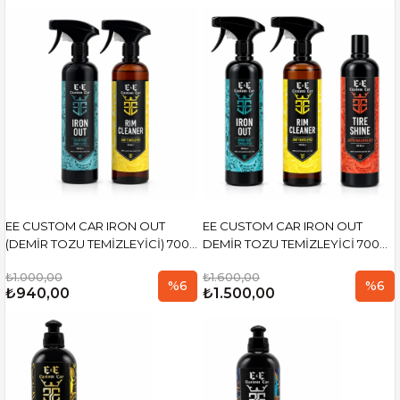
EE CUSTOM CAR IRON OUT
EE CUSTOM CAR IRON OUT
(DEMİR TOZU TEMİZLEYİCİ) 700
DEMİR TOZU TEMİZLEYİCİ 700
ML, RİM CLEANER (JANT
ML, RİM CLEANER JANT
₺1.000,00
₺1.600,00
TEMİZLEYİCİ) 700 ML
TEMİZLEYİCİ 700 ML, TİRE SHİNE
%6
%6
₺940,00
₺1.500,00
LASTİK PARLATICI 700 ML