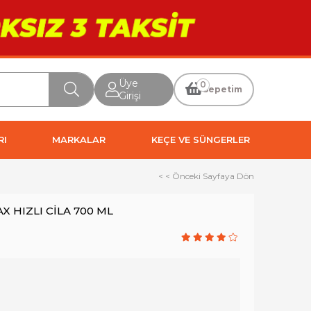
Üye
0
Sepetim
Girişi
RI
MARKALAR
KEÇE VE SÜNGERLER
< < Önceki Sayfaya Dön
 HIZLI CİLA 700 ML