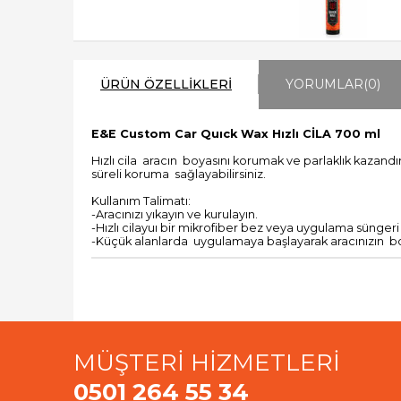
ÜRÜN ÖZELLIKLERI
YORUMLAR
(0)
E&E Custom Car Quıck Wax Hızlı CİLA 700 ml
Hızlı cila aracın boyasını korumak ve parlaklık kazandı
süreli koruma sağlayabilirsiniz.
Kullanım Talimatı:
-Aracınızı yıkayın ve kurulayın.
-Hızlı cilayuı bir mikrofiber bez veya uygulama süngeri
-Küçük alanlarda uygulamaya başlayarak aracınızın bo
MÜŞTERİ HİZMETLERİ
0501 264 55 34