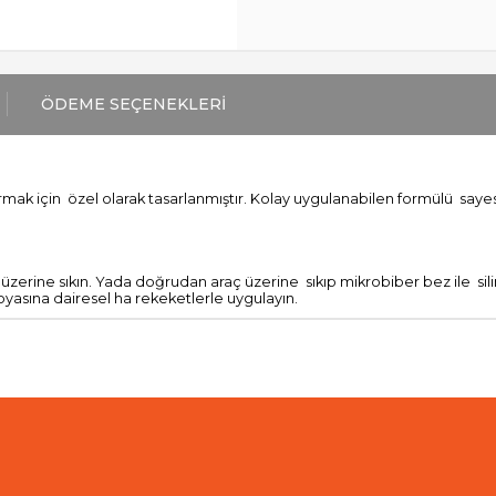
ÖDEME SEÇENEKLERI
rmak için özel olarak tasarlanmıştır. Kolay uygulanabilen formülü sayesi
 üzerine sıkın. Yada doğrudan araç üzerine sıkıp mikrobiber bez ile sili
yasına dairesel ha rekeketlerle uygulayın.