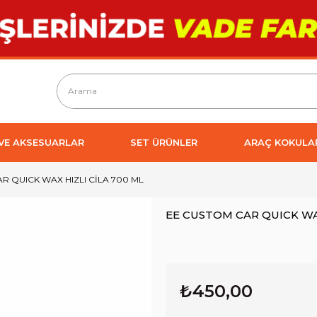
 VE AKSESUARLAR
SET ÜRÜNLER
ARAÇ KOKULA
R QUICK WAX HIZLI CİLA 700 ML
EE CUSTOM CAR QUICK WAX
₺450,00