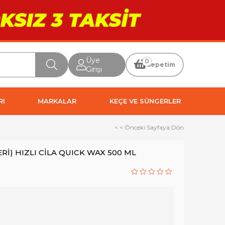
Üye
0
Sepetim
Girişi
RI
MARKALAR
KEÇE VE SÜNGERLER
< < Önceki Sayfaya Dön
Rİ) HIZLI CİLA QUICK WAX 500 ML