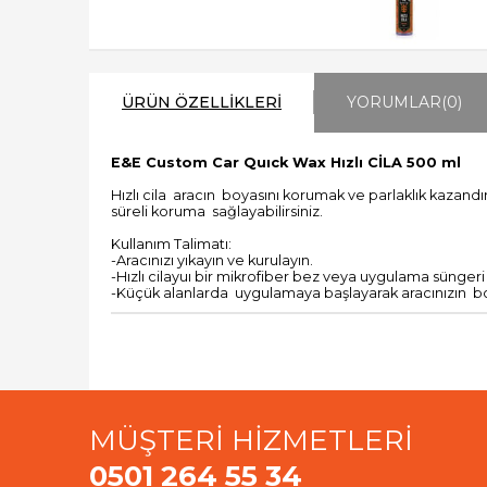
ÜRÜN ÖZELLIKLERI
YORUMLAR
(0)
E&E Custom Car Quıck Wax Hızlı CİLA 500 ml
Hızlı cila aracın boyasını korumak ve parlaklık kazandı
süreli koruma sağlayabilirsiniz.
Kullanım Talimatı:
-Aracınızı yıkayın ve kurulayın.
-Hızlı cilayuı bir mikrofiber bez veya uygulama süngeri
-Küçük alanlarda uygulamaya başlayarak aracınızın bo
MÜŞTERİ HİZMETLERİ
0501 264 55 34