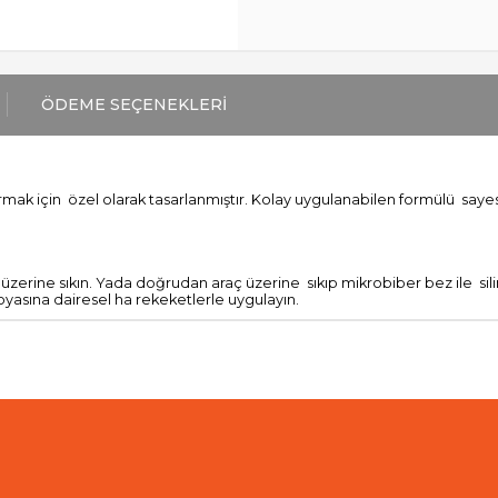
ÖDEME SEÇENEKLERI
rmak için özel olarak tasarlanmıştır. Kolay uygulanabilen formülü sayesi
 üzerine sıkın. Yada doğrudan araç üzerine sıkıp mikrobiber bez ile sili
yasına dairesel ha rekeketlerle uygulayın.